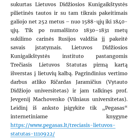
sukurtas Lietuvos Didžiosios Kunigaikštystės
pilietinės tautos ir su tam tikrais pakeitimais
galiojo net 252 metus – nuo 1588-ųjų iki 1840-
ųjų. Tik po numalšinto 1830–1831 metų
sukilimo carinės Rusijos valdžia jį pakeitė
savais įstatymais. Lietuvos Didžiosios
Kunigaikštystės instituto pastangomis
Trečiasis Lietuvos Statutas pirmą kartą
išverstas į lietuvių kalbą. Pagrindinius vertimo
darbus atliko Ričardas Jaramičius (Vytauto
Didžiojo universitetas) ir jam talkinęs prof.
Jevgenij Machovenko (Vilniaus universitetas).
Leidinį iš anksto įsigykite tik „Pegasas“
internetiniame knygyne
https://www.pegasas.lt/treciasis-lietuvos-
statutas-1110922/