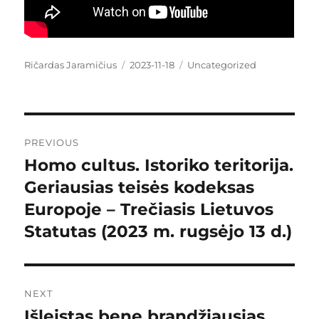
Author
Ričardas Jaramičius
Posted
2023-11-18
Categories
Uncategorized
on
Post
PREVIOUS
navigation
Homo cultus. Istoriko teritorija.
Previous
Geriausias teisės kodeksas
post:
Europoje – Trečiasis Lietuvos
Statutas (2023 m. rugsėjo 13 d.)
NEXT
Išleistas bene brandžiausias
Next