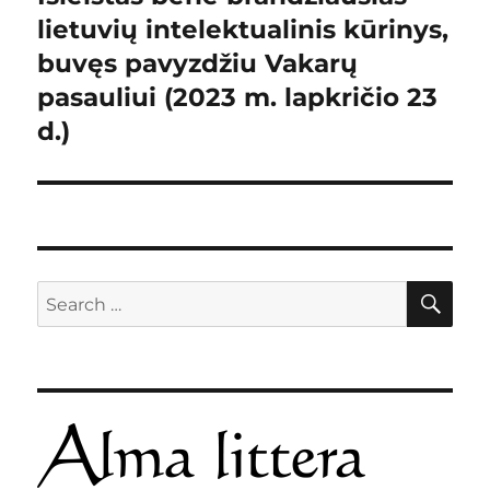
lietuvių intelektualinis kūrinys,
post:
buvęs pavyzdžiu Vakarų
pasauliui (2023 m. lapkričio 23
d.)
SE
Search
for: