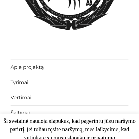
Apie projektą
Tyrimai
Vertimai
Šaltiniai
Ši svetainė naudoja slapukus, kad pagerintų jūsų naršymo
TLS LIETUVIŠKAI
patirtį. Jei toliau tęsite naršymą, mes laikysime, kad
sutinkate su mūsų slapukų ir privatumo