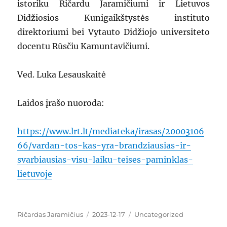
istoriku Ričardu Jaramičiumi ir Lietuvos
Didžiosios Kunigaikštystės instituto
direktoriumi bei Vytauto Didžiojo universiteto
docentu Rūsčiu Kamuntavičiumi.
Ved. Luka Lesauskaitė
Laidos įrašo nuoroda:
https://www.lrt.lt/mediateka/irasas/20003106
66/vardan-tos-kas-yra-brandziausias-ir-
svarbiausias-visu-laiku-teises-paminklas-
lietuvoje
Author
Ričardas Jaramičius
Posted
2023-12-17
Categories
Uncategorized
on