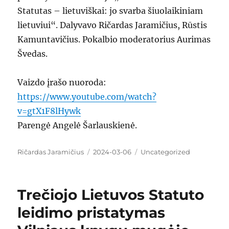
Statutas – lietuviškai: jo svarba šiuolaikiniam
lietuviui“. Dalyvavo Ričardas Jaramičius, Rūstis
Kamuntavičius. Pokalbio moderatorius Aurimas
Švedas.
Vaizdo įrašo nuoroda:
https://www.youtube.com/watch?
v=gtX1F8lHywk
Parengė Angelė Šarlauskienė.
Author
Ričardas Jaramičius
Posted
2024-03-06
Categories
Uncategorized
on
Trečiojo Lietuvos Statuto
leidimo pristatymas