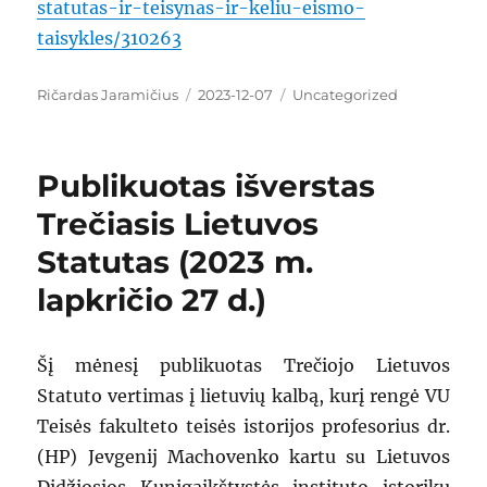
statutas-ir-teisynas-ir-keliu-eismo-
taisykles/310263
Author
Ričardas Jaramičius
Posted
2023-12-07
Categories
Uncategorized
on
Publikuotas išverstas
Trečiasis Lietuvos
Statutas (2023 m.
lapkričio 27 d.)
Šį mėnesį publikuotas Trečiojo Lietuvos
Statuto vertimas į lietuvių kalbą, kurį rengė VU
Teisės fakulteto teisės istorijos profesorius dr.
(HP) Jevgenij Machovenko kartu su Lietuvos