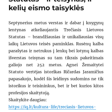
kelių eismo taisyklės
Septynerius metus verstas ir dabar į knygynų
lentynas atkeliaujantis Trečiasis Lietuvos
Statutas – brandžiausias ir unikaliausias visų
laikų Lietuvos teisės paminklas. Rusėnų kalba
parašytas ir netrukus į lenkų bei lotynų kalbas
išverstas teisynas su tam tikrais pakeitimais
galiojo net 252 metus. Agnei Žemaitytei
Statuto vertėjas istorikas Ričardas Jaramičius
papasakojo, kodėl šis leidinys sudomins ne tik
istorikus ir teisininkus, bet ir bet kurios kitos
profesijos skaitytoją.
Skaitykite daugiau:
https://iq.lt/kultura-life/treciasis-lietuvos-