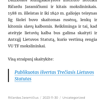
Didžiosios Kunigaikštystės instituto istoriku
Ričardu Jaramičiumi ir kitais mokslininkais.
1588 m. išleistas ir iki 1840 m. galiojęs teisynas
lig šiolei buvo skaitomas rusėnų, lenkų ir
kitomis slavų kalbomis. Reikšminga ir tai, kad
ateityje lietuvių kalba bus galima skaityti ir
Antrąjį Lietuvos Statutą, kurio vertimą rengia
VU TF mokslininkai.
Visą straipsnį skaitykite:
Publikuotas išvertas Trečiasis Lietuvos
Statutas
Author
Ričardas Jaramičius
Posted
2023-11-30
Categories
Uncategorized
on