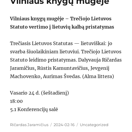
Vilniaus knygų mugėje
Vilniaus knygų mugėje – Trečiojo Lietuvos
Statuto vertimo į lietuvių kalbą pristatymas
Trečiasis Lietuvos Statutas — lietuviškai: jo
svarba šiuolaikiniam lietuviui. Trečiojo Lietuvos
Statuto leidimo pristatymas. Dalyvauja Ričardas
Jaramičius, Rūstis Kamuntavičius, Jevgenij
Machovenko, Aurimas Švedas. (Alma littera)
Vasario 24 d. (šeštadienį)
18:00
5.1 Konferencijų salė
Author
Ričardas Jaramičius
Posted
2024-02-16
Categories
Uncategorized
on