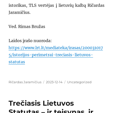
istorikas, TLS vertėjas į lietuvių kalbą Ričardas
Jaramičius.
Ved. Rimas Bružas
Laidos įrašo nuoroda:
https://www.lrt.lt/mediateka/irasas/200031017
5/istorijos-perimetrai-treciasis-lietuvos-
statutas
Author
Ričardas Jaramičius
Posted
2023-12-14
Categories
Uncategorized
on
Trečiasis Lietuvos
Statutas – ir teisynas, ir