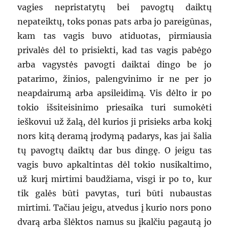
vagies nepristatytų bei pavogtų daiktų
nepateiktų, toks ponas pats arba jo pareigūnas,
kam tas vagis buvo atiduotas, pirmiausia
privalės dėl to prisiekti, kad tas vagis pabėgo
arba vagystės pavogti daiktai dingo be jo
patarimo, žinios, palengvinimo ir ne per jo
neapdairumą arba apsileidimą. Vis dėlto ir po
tokio išsiteisinimo priesaika turi sumokėti
ieškovui už žalą, dėl kurios ji prisieks arba kokį
nors kitą deramą įrodymą padarys, kas jai šalia
tų pavogtų daiktų dar bus dingę. O jeigu tas
vagis buvo apkaltintas dėl tokio nusikaltimo,
už kurį mirtimi baudžiama, visgi ir po to, kur
tik galės būti pavytas, turi būti nubaustas
mirtimi. Tačiau jeigu, atvedus į kurio nors pono
dvarą arba šlėktos namus su įkalčiu pagautą jo