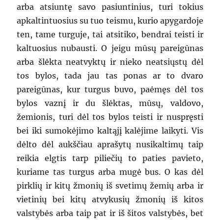
arba atsiuntę savo pasiuntinius, turi tokius
apkaltintuosius su tuo teismu, kurio apygardoje
ten, tame turguje, tai atsitiko, bendrai teisti ir
kaltuosius nubausti. O jeigu mūsų pareigūnas
arba šlėkta neatvyktų ir nieko neatsiųstų dėl
tos bylos, tada jau tas ponas ar to dvaro
pareigūnas, kur turgus buvo, paėmęs dėl tos
bylos vaznį ir du šlėktas, mūsų, valdovo,
žemionis, turi dėl tos bylos teisti ir nuspręsti
bei iki sumokėjimo kaltąjį kalėjime laikyti. Vis
dėlto dėl aukščiau aprašytų nusikaltimų taip
reikia elgtis tarp piliečių to paties pavieto,
kuriame tas turgus arba mugė bus. O kas dėl
pirklių ir kitų žmonių iš svetimų žemių arba ir
vietinių bei kitų atvykusių žmonių iš kitos
valstybės arba taip pat ir iš šitos valstybės, bet