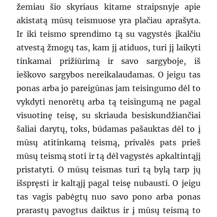
žemiau šio skyriaus kitame straipsnyje apie
akistatą mūsų teismuose yra plačiau aprašyta.
Ir iki teismo sprendimo tą su vagystės įkalčiu
atvestą žmogų tas, kam jį atiduos, turi jį laikyti
tinkamai prižiūrimą ir savo sargyboje, iš
ieškovo sargybos nereikalaudamas. O jeigu tas
ponas arba jo pareigūnas jam teisingumo dėl to
vykdyti nenorėtų arba tą teisingumą ne pagal
visuotinę teisę, su skriauda besiskundžiančiai
šaliai darytų, toks, būdamas pašauktas dėl to į
mūsų atitinkamą teismą, privalės pats prieš
mūsų teismą stoti ir tą dėl vagystės apkaltintąjį
pristatyti. O mūsų teismas turi tą bylą tarp jų
išspręsti ir kaltąjį pagal teisę nubausti. O jeigu
tas vagis pabėgtų nuo savo pono arba ponas
prarastų pavogtus daiktus ir į mūsų teismą to