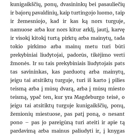
kunigaikščių, ponų, dvasininkų bei pasauliečių
ir bajorų pavaldinių, kaip turtingojo luomo, taip
ir žemesniojo, kad ir kas ką nors turguje,
namuose arba kur nors kitur arklį, jautį, karvę
ir visokį kitokį turtą pirktų arba mainytų, tada
tokio pirkimo arba mainų metu turi būti
prekybiniai liudytojai, padorūs, tikėjimo verti
žmonės. Ir su tais prekybiniais liudytojais pats
tas savininkas, kas parduotų arba mainytų,
jeigu tai atsitiktų turguje, turi iš karto į pilies
teismą arba į mūsų dvarą, arba į mūsų miesto
teismą, ypač ten, kur yra Magdeburgo teisė, o
jeigu tai atsitiktų turguje kunigaikščių, ponų,
žemionių miestuose, pas patį poną, o nesant
pono – pas jo pareigūną turi ateiti ir apie tą
pardavimą arba mainus paliudyti ir, į knygas