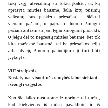
tokį vagį, atvesdintą su tokiu įkalčiu, už ką
aprašyta mirties bausmė, šalia kitų teisinių
veiksmų bus paskirta priesaika – šlėktai
vienam pačiam, o paprasto luomo žmogui
pačiam antram su jam lygiu žmogumi prisiekti.
O jeigu dėl to negrėstų mirties bausmė, bet tik
kita mažesnė bausmė, tai be priesaikos trijų
arba dviejų žmonių paliudijimu ji turi būti
įvykdyta.
VIII straipsnis
Nustatymas visuotinės ramybės labui siekiant
išvengti vagystės
Nuo šio laiko nustatome ir norime tai turėti,
kad kiekvienas iš mūsų pavaldinių ir iš