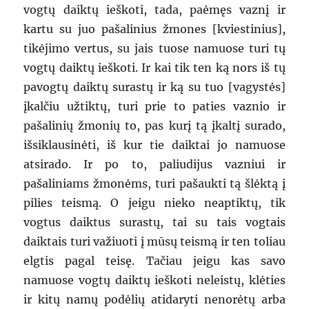
vogtų daiktų ieškoti, tada, paėmęs vaznį ir
kartu su juo pašalinius žmones [kviestinius],
tikėjimo vertus, su jais tuose namuose turi tų
vogtų daiktų ieškoti. Ir kai tik ten ką nors iš tų
pavogtų daiktų surastų ir ką su tuo [vagystės]
įkalčiu užtiktų, turi prie to paties vaznio ir
pašalinių žmonių to, pas kurį tą įkaltį surado,
išsiklausinėti, iš kur tie daiktai jo namuose
atsirado. Ir po to, paliudijus vazniui ir
pašaliniams žmonėms, turi pašaukti tą šlėktą į
pilies teismą. O jeigu nieko neaptiktų, tik
vogtus daiktus surastų, tai su tais vogtais
daiktais turi važiuoti į mūsų teismą ir ten toliau
elgtis pagal teisę. Tačiau jeigu kas savo
namuose vogtų daiktų ieškoti neleistų, klėties
ir kitų namų podėlių atidaryti nenorėtų arba