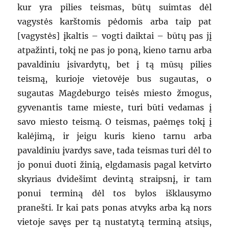
kur yra pilies teismas, būtų suimtas dėl
vagystės karštomis pėdomis arba taip pat
[vagystės] įkaltis – vogti daiktai – būtų pas jį
atpažinti, tokį ne pas jo poną, kieno tarnu arba
pavaldiniu įsivardytų, bet į tą mūsų pilies
teismą, kurioje vietovėje bus sugautas, o
sugautas Magdeburgo teisės miesto žmogus,
gyvenantis tame mieste, turi būti vedamas į
savo miesto teismą. O teismas, paėmęs tokį į
kalėjimą, ir jeigu kuris kieno tarnu arba
pavaldiniu įvardys save, tada teismas turi dėl to
jo ponui duoti žinią, elgdamasis pagal ketvirto
skyriaus dvidešimt devintą straipsnį, ir tam
ponui terminą dėl tos bylos išklausymo
pranešti. Ir kai pats ponas atvyks arba ką nors
vietoje savęs per tą nustatytą terminą atsiųs,