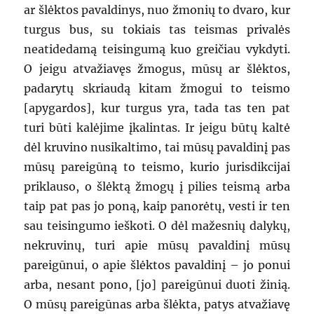
ar šlėktos pavaldinys, nuo žmonių to dvaro, kur
turgus bus, su tokiais tas teismas privalės
neatidedamą teisingumą kuo greičiau vykdyti.
O jeigu atvažiavęs žmogus, mūsų ar šlėktos,
padarytų skriaudą kitam žmogui to teismo
[apygardos], kur turgus yra, tada tas ten pat
turi būti kalėjime įkalintas. Ir jeigu būtų kaltė
dėl kruvino nusikaltimo, tai mūsų pavaldinį pas
mūsų pareigūną to teismo, kurio jurisdikcijai
priklauso, o šlėktą žmogų į pilies teismą arba
taip pat pas jo poną, kaip panorėtų, vesti ir ten
sau teisingumo ieškoti. O dėl mažesnių dalykų,
nekruvinų, turi apie mūsų pavaldinį mūsų
pareigūnui, o apie šlėktos pavaldinį – jo ponui
arba, nesant pono, [jo] pareigūnui duoti žinią.
O mūsų pareigūnas arba šlėkta, patys atvažiavę