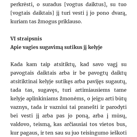
perkrėsti, o suradus [vogtus daiktus], su tuo
[vogtais daiktais] jį turi vesti į jo pono dvarą,
kuriam tas žmogus priklauso.
VI straipsnis
Apie vagies sugavimą sutikus jį kelyje
Kada kam taip atsitiktų, kad savo vagį su
pavogtais daiktais arba ir be pavogtų daiktų
atsitiktinai kelyje sutikęs arba pavijęs sugautų,
tada tas, sugavęs, turi artimiausiems tame
kelyje aplinkiniams žmonėms, o jeigu arti būtų
vaznys, tada ir vazniui tai pranešti ir parodyti
bei vesti jį arba pas jo poną, arba į mūsų,
valdovo, teismą, kas arčiausiai tos vietos bus,
kur pagaus, ir ten sau su juo teisingumo ieškoti