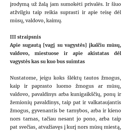
įrodymą už žalą jam sumokėti privalės. Ir šiuo
atžvilgiu taip reikia suprasti ir apie teisę dėl
mūsų, valdovo, kaimų.
III straipsnis
Apie sugautą [vagį su vagystės] įkalčiu mūsų,
valdovo, miestuose ir apie akistatas dėl
vagystės kas su kuo bus suimtas
Nustatome, jeigu koks šlėktų tautos žmogus,
kaip ir paprasto luomo žmogus ar mūsų,
valdovo, pavaldinys arba kunigaikščių, ponų ir
žemionių pavaldinys, taip pat ir valkataujantis
žmogus, gyvenantis be tarnybos, arba ir kieno
nors tarnas, tačiau nesant jo pono, arba taip
pat svečias, atvažiavęs į kurį nors mūsų miestą,