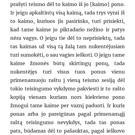
prašyti teismo dėl to kaimo iš jo [kaimo] pono.
Ir jeigu apkaltintų visą kaimą, tada trys vyrai iš
to kaimo, kuriuos jis pasirinks, turi prisiekti,
kad tame kaime jo piktadario nežino ir patys
nėra vagys. O jeigu tie dėl to neprisiektų, tada
tas kaimas už visą tą žalą tam nukentėjusiam
turi sumokėti, o sau vagies ieškoti. O jeigu tame
kaime žmonės būtų skirtingų ponų, tada
nukentėjęs turi visus tuos ponus vienu
primenamuoju raštu į vieną teismo sesiją dėl
tokio teisingumo vykdymo pakviesti ir to rašto
kopiją vienam kuriam nors kiekvieno pono
žmogui tame kaime per vaznį paduoti. Ir kuris
ponas arba jo pareigūnas pagal primenamąjį
raštą teisingumo nevykdys, tada tas ponas
pats, būdamas dėl to pašauktas, pagal ieškovo