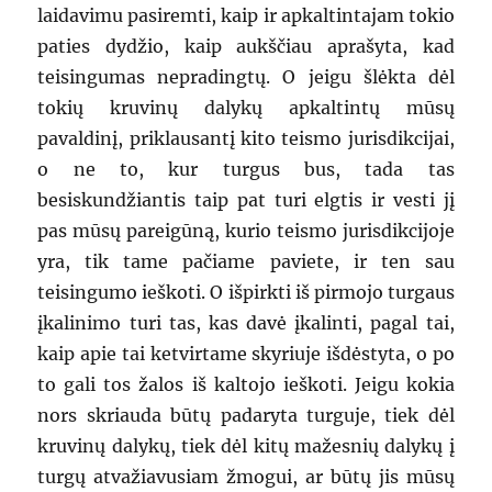
laidavimu pasiremti, kaip ir apkaltintajam tokio
paties dydžio, kaip aukščiau aprašyta, kad
teisingumas nepradingtų. O jeigu šlėkta dėl
tokių kruvinų dalykų apkaltintų mūsų
pavaldinį, priklausantį kito teismo jurisdikcijai,
o ne to, kur turgus bus, tada tas
besiskundžiantis taip pat turi elgtis ir vesti jį
pas mūsų pareigūną, kurio teismo jurisdikcijoje
yra, tik tame pačiame paviete, ir ten sau
teisingumo ieškoti. O išpirkti iš pirmojo turgaus
įkalinimo turi tas, kas davė įkalinti, pagal tai,
kaip apie tai ketvirtame skyriuje išdėstyta, o po
to gali tos žalos iš kaltojo ieškoti. Jeigu kokia
nors skriauda būtų padaryta turguje, tiek dėl
kruvinų dalykų, tiek dėl kitų mažesnių dalykų į
turgų atvažiavusiam žmogui, ar būtų jis mūsų