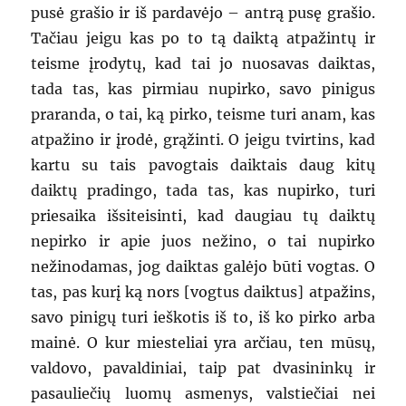
pusė grašio ir iš pardavėjo – antrą pusę grašio.
Tačiau jeigu kas po to tą daiktą atpažintų ir
teisme įrodytų, kad tai jo nuosavas daiktas,
tada tas, kas pirmiau nupirko, savo pinigus
praranda, o tai, ką pirko, teisme turi anam, kas
atpažino ir įrodė, grąžinti. O jeigu tvirtins, kad
kartu su tais pavogtais daiktais daug kitų
daiktų pradingo, tada tas, kas nupirko, turi
priesaika išsiteisinti, kad daugiau tų daiktų
nepirko ir apie juos nežino, o tai nupirko
nežinodamas, jog daiktas galėjo būti vogtas. O
tas, pas kurį ką nors [vogtus daiktus] atpažins,
savo pinigų turi ieškotis iš to, iš ko pirko arba
mainė. O kur miesteliai yra arčiau, ten mūsų,
valdovo, pavaldiniai, taip pat dvasininkų ir
pasauliečių luomų asmenys, valstiečiai nei