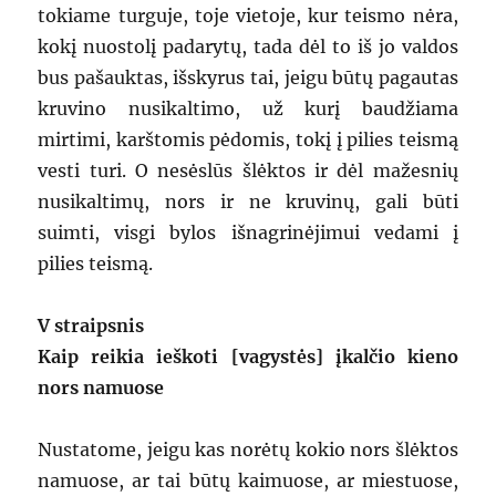
tokiame turguje, toje vietoje, kur teismo nėra,
kokį nuostolį padarytų, tada dėl to iš jo valdos
bus pašauktas, išskyrus tai, jeigu būtų pagautas
kruvino nusikaltimo, už kurį baudžiama
mirtimi, karštomis pėdomis, tokį į pilies teismą
vesti turi. O nesėslūs šlėktos ir dėl mažesnių
nusikaltimų, nors ir ne kruvinų, gali būti
suimti, visgi bylos išnagrinėjimui vedami į
pilies teismą.
V straipsnis
Kaip reikia ieškoti [vagystės] įkalčio kieno
nors namuose
Nustatome, jeigu kas norėtų kokio nors šlėktos
namuose, ar tai būtų kaimuose, ar miestuose,