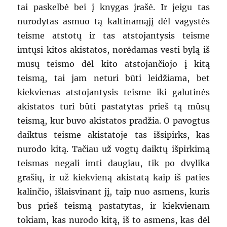
tai paskelbė bei į knygas įrašė. Ir jeigu tas
nurodytas asmuo tą kaltinamąjį dėl vagystės
teisme atstotų ir tas atstojantysis teisme
imtųsi kitos akistatos, norėdamas vesti bylą iš
mūsų teismo dėl kito atstojančiojo į kitą
teismą, tai jam neturi būti leidžiama, bet
kiekvienas atstojantysis teisme iki galutinės
akistatos turi būti pastatytas prieš tą mūsų
teismą, kur buvo akistatos pradžia. O pavogtus
daiktus teisme akistatoje tas išsipirks, kas
nurodo kitą. Tačiau už vogtų daiktų išpirkimą
teismas negali imti daugiau, tik po dvylika
grašių, ir už kiekvieną akistatą kaip iš paties
kalinčio, išlaisvinant jį, taip nuo asmens, kuris
bus prieš teismą pastatytas, ir kiekvienam
tokiam, kas nurodo kitą, iš to asmens, kas dėl