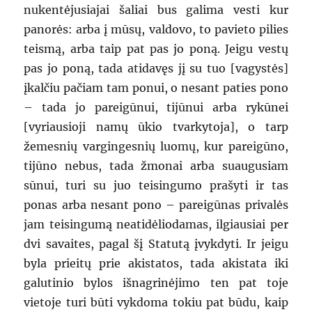
nukentėjusiajai šaliai bus galima vesti kur
panorės: arba į mūsų, valdovo, to pavieto pilies
teismą, arba taip pat pas jo poną. Jeigu vestų
pas jo poną, tada atidavęs jį su tuo [vagystės]
įkalčiu pačiam tam ponui, o nesant paties pono
– tada jo pareigūnui, tijūnui arba rykūnei
[vyriausioji namų ūkio tvarkytoja], o tarp
žemesnių vargingesnių luomų, kur pareigūno,
tijūno nebus, tada žmonai arba suaugusiam
sūnui, turi su juo teisingumo prašyti ir tas
ponas arba nesant pono – pareigūnas privalės
jam teisingumą neatidėliodamas, ilgiausiai per
dvi savaites, pagal šį Statutą įvykdyti. Ir jeigu
byla prieitų prie akistatos, tada akistata iki
galutinio bylos išnagrinėjimo ten pat toje
vietoje turi būti vykdoma tokiu pat būdu, kaip