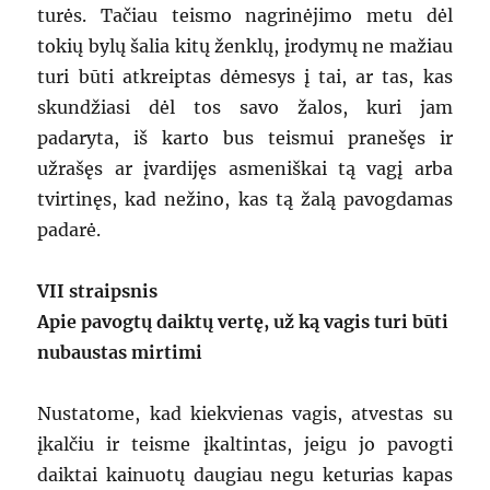
turės. Tačiau teismo nagrinėjimo metu dėl
tokių bylų šalia kitų ženklų, įrodymų ne mažiau
turi būti atkreiptas dėmesys į tai, ar tas, kas
skundžiasi dėl tos savo žalos, kuri jam
padaryta, iš karto bus teismui pranešęs ir
užrašęs ar įvardijęs asmeniškai tą vagį arba
tvirtinęs, kad nežino, kas tą žalą pavogdamas
padarė.
VII straipsnis
Apie pavogtų daiktų vertę, už ką vagis turi būti
nubaustas mirtimi
Nustatome, kad kiekvienas vagis, atvestas su
įkalčiu ir teisme įkaltintas, jeigu jo pavogti
daiktai kainuotų daugiau negu keturias kapas