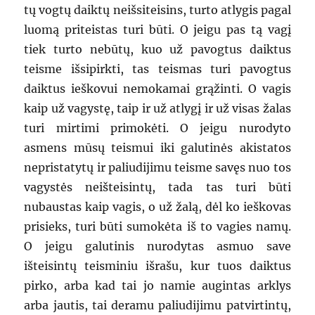
tų vogtų daiktų neišsiteisins, turto atlygis pagal
luomą priteistas turi būti. O jeigu pas tą vagį
tiek turto nebūtų, kuo už pavogtus daiktus
teisme išsipirkti, tas teismas turi pavogtus
daiktus ieškovui nemokamai grąžinti. O vagis
kaip už vagystę, taip ir už atlygį ir už visas žalas
turi mirtimi primokėti. O jeigu nurodyto
asmens mūsų teismui iki galutinės akistatos
nepristatytų ir paliudijimu teisme savęs nuo tos
vagystės neišteisintų, tada tas turi būti
nubaustas kaip vagis, o už žalą, dėl ko ieškovas
prisieks, turi būti sumokėta iš to vagies namų.
O jeigu galutinis nurodytas asmuo save
išteisintų teisminiu išrašu, kur tuos daiktus
pirko, arba kad tai jo namie augintas arklys
arba jautis, tai deramu paliudijimu patvirtintų,