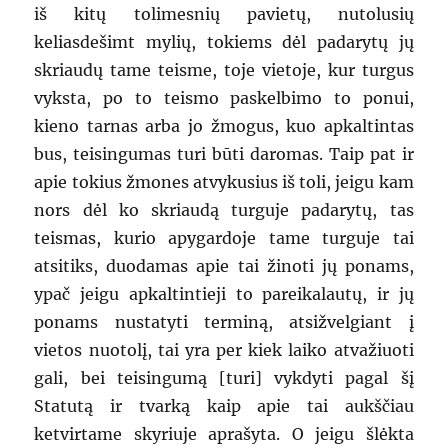
iš kitų tolimesnių pavietų, nutolusių
keliasdešimt mylių, tokiems dėl padarytų jų
skriaudų tame teisme, toje vietoje, kur turgus
vyksta, po to teismo paskelbimo to ponui,
kieno tarnas arba jo žmogus, kuo apkaltintas
bus, teisingumas turi būti daromas. Taip pat ir
apie tokius žmones atvykusius iš toli, jeigu kam
nors dėl ko skriaudą turguje padarytų, tas
teismas, kurio apygardoje tame turguje tai
atsitiks, duodamas apie tai žinoti jų ponams,
ypač jeigu apkaltintieji to pareikalautų, ir jų
ponams nustatyti terminą, atsižvelgiant į
vietos nuotolį, tai yra per kiek laiko atvažiuoti
gali, bei teisingumą [turi] vykdyti pagal šį
Statutą ir tvarką kaip apie tai aukščiau
ketvirtame skyriuje aprašyta. O jeigu šlėkta