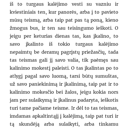
iš to turgaus kalėjimo vesti su vazniu ir
kviestiniais ten, kur panorės, arba į to pavieto
mūsų teismą, arba taip pat pas tą poną, kieno
žmogus bus, ir ten sau teisingumo ieškoti. O
jeigu per keturias dienas tas, kas įkalino, to
savo įkalinto iš tokio turgaus kalėjimo
nepaimtų be deramų pagrįstų priežasčių, tada
tas teismas gali jį savo valia, tik paėmęs sau
kalinimo mokestį paleisti. O tas įkalintas po to
atlygį pagal savo luomą, tarsi būtų sumuštas,
už savo paniekinimą ir įkalinimą, taip pat ir to
kalinimo mokesčio bei žalos, jeigu kokia nors
jam per sulaikymą ir įkalinus padaryta, ieškotis
turi tame pačiame teisme. Ir dėl to tas teismas,
imdamas apkaltintąjį į kalėjimą, taip pat turi ir
tą skundėją arba sulaikyti, arba tinkamu