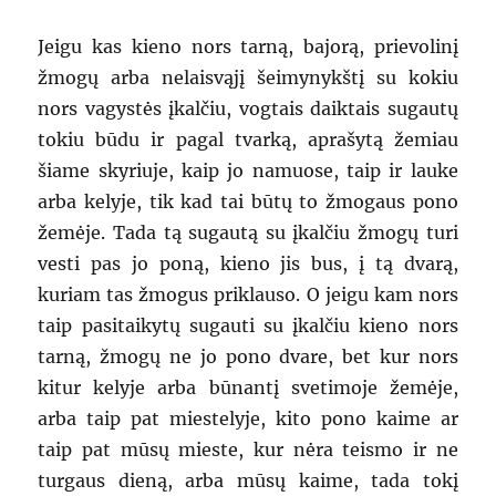
Jeigu kas kieno nors tarną, bajorą, prievolinį
žmogų arba nelaisvąjį šeimynykštį su kokiu
nors vagystės įkalčiu, vogtais daiktais sugautų
tokiu būdu ir pagal tvarką, aprašytą žemiau
šiame skyriuje, kaip jo namuose, taip ir lauke
arba kelyje, tik kad tai būtų to žmogaus pono
žemėje. Tada tą sugautą su įkalčiu žmogų turi
vesti pas jo poną, kieno jis bus, į tą dvarą,
kuriam tas žmogus priklauso. O jeigu kam nors
taip pasitaikytų sugauti su įkalčiu kieno nors
tarną, žmogų ne jo pono dvare, bet kur nors
kitur kelyje arba būnantį svetimoje žemėje,
arba taip pat miestelyje, kito pono kaime ar
taip pat mūsų mieste, kur nėra teismo ir ne
turgaus dieną, arba mūsų kaime, tada tokį