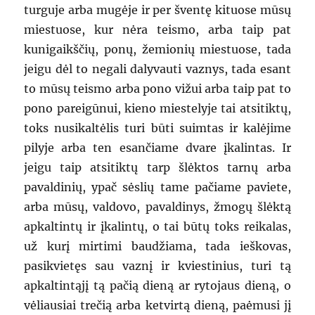
turguje arba mugėje ir per šventę kituose mūsų
miestuose, kur nėra teismo, arba taip pat
kunigaikščių, ponų, žemionių miestuose, tada
jeigu dėl to negali dalyvauti vaznys, tada esant
to mūsų teismo arba pono vižui arba taip pat to
pono pareigūnui, kieno miestelyje tai atsitiktų,
toks nusikaltėlis turi būti suimtas ir kalėjime
pilyje arba ten esančiame dvare įkalintas. Ir
jeigu taip atsitiktų tarp šlėktos tarnų arba
pavaldinių, ypač sėslių tame pačiame paviete,
arba mūsų, valdovo, pavaldinys, žmogų šlėktą
apkaltintų ir įkalintų, o tai būtų toks reikalas,
už kurį mirtimi baudžiama, tada ieškovas,
pasikvietęs sau vaznį ir kviestinius, turi tą
apkaltintąjį tą pačią dieną ar rytojaus dieną, o
vėliausiai trečią arba ketvirtą dieną, paėmusi jį