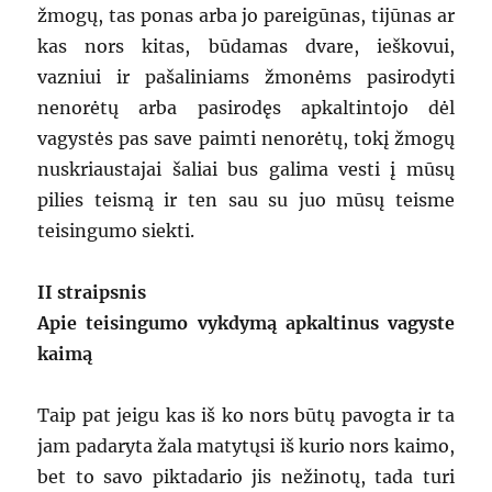
žmogų, tas ponas arba jo pareigūnas, tijūnas ar
kas nors kitas, būdamas dvare, ieškovui,
vazniui ir pašaliniams žmonėms pasirodyti
nenorėtų arba pasirodęs apkaltintojo dėl
vagystės pas save paimti nenorėtų, tokį žmogų
nuskriaustajai šaliai bus galima vesti į mūsų
pilies teismą ir ten sau su juo mūsų teisme
teisingumo siekti.
II straipsnis
Apie teisingumo vykdymą apkaltinus vagyste
kaimą
Taip pat jeigu kas iš ko nors būtų pavogta ir ta
jam padaryta žala matytųsi iš kurio nors kaimo,
bet to savo piktadario jis nežinotų, tada turi