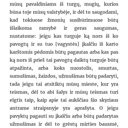
mūsų pavaldiniams iš turgų, mugių, kurios
būna toje mūsų valstybėje, ir dėl to saugodami,
kad tokiuose žmonių susibūrimuose būtų
išlaikoma ramybė ir geras saugumas,
nustatome: jeigu kas turguje ką nors iš ko
pavogtų ir su tuo [vagystės] įkalčiu iš karto
karštomis pėdomis būtų pagautas arba kas pas
ką nors iš prieš tai pavogtų daiktų turguje būtų
atpažinta, arba koks nuostolis, smurtas,
sumušimas, žaizdos, užmušimas būtų padaryti,
tada jeigu tai atsitiktų mūsų mieste, kur yra
teismas, dėl to abi šalys ir mūsų teismas turi
elgtis taip, kaip apie tai aukščiau šio skyriaus
antrame straipsnyje yra aprašyta. O jeigu
pavyktų pagauti su įkalčiu arba būtų padarytas
užmušimas ir dėl to grėstų mirties bausmė,