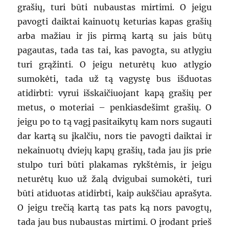
grašių, turi būti nubaustas mirtimi. O jeigu
pavogti daiktai kainuotų keturias kapas grašių
arba mažiau ir jis pirmą kartą su jais būtų
pagautas, tada tas tai, kas pavogta, su atlygiu
turi grąžinti. O jeigu neturėtų kuo atlygio
sumokėti, tada už tą vagystę bus išduotas
atidirbti: vyrui išskaičiuojant kapą grašių per
metus, o moteriai – penkiasdešimt grašių. O
jeigu po to tą vagį pasitaikytų kam nors sugauti
dar kartą su įkalčiu, nors tie pavogti daiktai ir
nekainuotų dviejų kapų grašių, tada jau jis prie
stulpo turi būti plakamas rykštėmis, ir jeigu
neturėtų kuo už žalą dvigubai sumokėti, turi
būti atiduotas atidirbti, kaip aukščiau aprašyta.
O jeigu trečią kartą tas pats ką nors pavogtų,
tada jau bus nubaustas mirtimi. O įrodant prieš