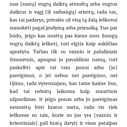
nuo [rastų] vogtų daiktų atmuštų arba vogtus
daiktus ir vagį [iš radusiųjų] atimtų, tada tas,
kas tai padarys, privalės už visą tą žalą ieškovui
sumokėti pagal įrodymą arba priesaiką. Tuo pat
būdu, jeigu kas norėtų pas kieno nors žmogų
vogtų daiktų ieškoti, turi elgtis kaip aukščiau
aprašyta. Tačiau tik su vazniu ir pašaliniais
žmonėmis, apsupus jo pavaldinio namą, turi
paskelbti apie tai tam ponui arba [jo]
pareigūnui, o jei nebus nei pareigūno, nei
tijūno, tada vyresniajam, kas tame kaime bus,
kad tai nebūtų laikoma kaip smurtinis
užpuolimas. Ir jeigu ponas arba jo pareigūnas
nenorėtų būti kratos metu, tada vis tiek
ieškovas su tais, kurie su juo yra [vazniu ir
kviestiniais] gali kratą daryti ir visas patalpas