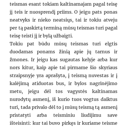
teismas esant tokiam kaltinamajam pagal teisę
jį teis ir nuosprendį priims. O jeigu pats ponas
neatvyks ir nieko neatsiųs, tai ir tokiu atveju
per tą paskirtą terminą mūsų teismas turi pagal
teisę teisti jį ir bylą užbaigti.
Tokiu pat būdu mūsų teismas turi elgtis
duodamas ponams žinią apie jų tarnus ir
žmones. Ir jeigu kas sugautas kelyje arba kur
nors kitur, kaip apie tai pirmame šio skyriaus
straipsnyje yra aprašyta, į teismą nuvestas ir į
kalėjimą atiduotas bus, ir bylos nagrinėjimo
metu, jeigu dėl tos vagystės kaltinamas
nurodytų asmenį, iš kurio tuos vogtus daiktus
turi, tada privalo dėl to į mūsų teismą tą asmenį
pristatyti arba teisminiu liudijimu save
išteisinti: kur tai buvo pirkęs ir kuriame teisme