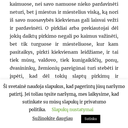
kaimuose, nei savo namuose nieko pardavinėti
neturi, bet į miestus ir miestelius viską, ką nori
iš savo nuosavybės kiekvienas gali laisvai vežti
ir pardavinėti. O pirkliai arba prekiautojai dėl
jokių daiktų pirkimo negali po kaimus važinėti,
bet tik turguose ir miesteliuose, kur kam
pasitaikys, pirkti kiekvienam leidžiame, ir tai
tiek mūsų, valdovo, tiek kunigaikščių, ponų,
dvasininkų, žemionių pareigūnai turi stebėti ir
įspėti, kad dėl tokių slaptų pirkimų ir
pardavimų kaimuose vagysčių nedaugėtų.
Ši svetainė naudoja slapukus, kad pagerintų jūsų naršymo
patirtį. Jei toliau tęsite naršymą, mes laikysime, kad
IX straipsnis
sutinkate su mūsų slapukų ir privatumo
Apie vagies vijimąsi pėdsakais dėl kokios nors
politika.
Slapukų nustatymai
vagyste padarytos žalos
Sužinokite daugiau
Sutinku