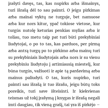
įrašyti davęs, tas, kas nupirks arba išmainys,
turi išrašą dėl to sau paimti. O jeigu pirkimas
arba mainai vyktų ne turguje, bet namuose
arba kur nors kitur, ypač tokiose vietose, kur
turgūs nutolę keturias penkias mylias arba ir
toliau, tuo metu taip pat turi būti prekybiniai
liudytojai, o po to tas, kas parduos, per pirmą
arba antrą turgų po to pirkimo arba mainų turi
su prekybiniais liudytojais arba nors ir su vienu
prekybiniu liudytoju į artimiausią miestelį, kur
būna turgūs, važiuoti ir apie tą pardavimą arba
mainus paliudyti. O tas, kuris nupirko, turi
paimti sau išrašą ir tuo išrašu, jeigu būtų toks
poreikis, turi save išteisinti. Ir kiekvienas
teismas už tokį įrašymą į knygas ir išrašą negali
imti daugiau, tik vieną grašį, tai yra iš pirkėjo –