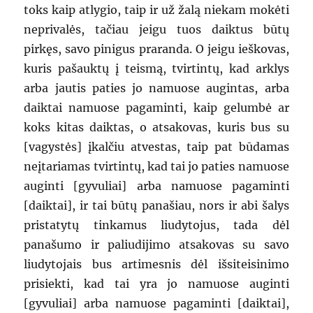
toks kaip atlygio, taip ir už žalą niekam mokėti
neprivalės, tačiau jeigu tuos daiktus būtų
pirkęs, savo pinigus praranda. O jeigu ieškovas,
kuris pašauktų į teismą, tvirtintų, kad arklys
arba jautis paties jo namuose augintas, arba
daiktai namuose pagaminti, kaip gelumbė ar
koks kitas daiktas, o atsakovas, kuris bus su
[vagystės] įkalčiu atvestas, taip pat būdamas
neįtariamas tvirtintų, kad tai jo paties namuose
auginti [gyvuliai] arba namuose pagaminti
[daiktai], ir tai būtų panašiau, nors ir abi šalys
pristatytų tinkamus liudytojus, tada dėl
panašumo ir paliudijimo atsakovas su savo
liudytojais bus artimesnis dėl išsiteisinimo
prisiekti, kad tai yra jo namuose auginti
[gyvuliai] arba namuose pagaminti [daiktai],