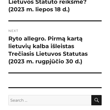
Lietuvos Statuto reikšmė?
post:
(2023 m. liepos 18 d.)
NEXT
Ryto allegro. Pirmą kartą
Next
lietuvių kalba išleistas
post:
Trečiasis Lietuvos Statutas
(2023 m. rugpjūčio 30 d.)
SE
Search
for: