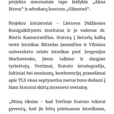
projekto mecenatais tapo leidykla „Alma
littera“ ir advokatų kontora „Glimsted“.
Projekto iniciatoriai – Lietuvos Didžiosios
Kunigaikštystės institutas ir jo vadovas dr.
Rūstis Kamuntavičius. Statutą į lietuvių kalbą
vertė istorikas Ričardas Jaramičius ir Vilniaus
universiteto teisės istorikas prof. Jevgenijus
Machovenko, jiems talkino ir daugiau
tyrinėtojų. Vertimai, Statuto istoriografija,
šaltiniai bei seminarų, konferencijų pranešimai
apie TLS visus septynerius metus buvo dedami į
šiam Statutui skirtą interneto svetainę.
„Mūsų tikslas – kad Trečiojo Statuto tekstai
gyventų, kad jis būtų prieinamas istorikams,