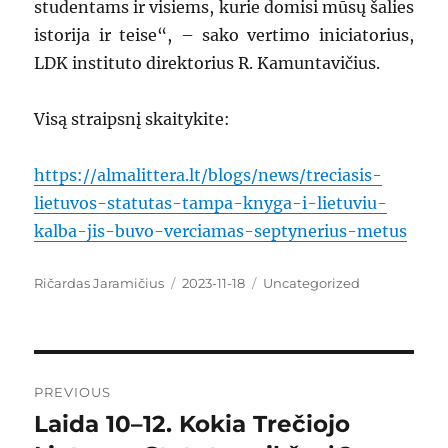
studentams ir visiems, kurie domisi mūsų šalies
istorija ir teise“, – sako vertimo iniciatorius,
LDK instituto direktorius R. Kamuntavičius.
Visą straipsnį skaitykite:
https://almalittera.lt/blogs/news/treciasis-
lietuvos-statutas-tampa-knyga-i-lietuviu-
kalba-jis-buvo-verciamas-septynerius-metus
Author
Ričardas Jaramičius
Posted
2023-11-18
Categories
Uncategorized
on
Post
PREVIOUS
navigation
Laida 10–12. Kokia Trečiojo
Previous