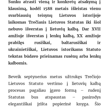
Sunku atrasti vieną ir konkretų atsakymą į
klausimą, kodėl 1588 metais išleistas vienu
svarbiausių teisynų Lietuvos istorijoje
laikomas Trečiasis Lietuvos Statutas iki šiol
nebuvo išverstas į lietuvių kalbą. Dar XVII
amžiuje išverstas į lenkų kalbą, XX amžiuje
prabilęs rusiškai, baltarusiškai ir
ukrainietiškai, Lietuvos istorikams Statuto
tekstas būdavo prieinamas rusėnų arba lenkų
kalbomis.
Beveik septynerius metus užtrukęs Trečiojo
Lietuvos Statuto vertimo į lietuvių kalbą
procesas pagaliau įgavo formą – rudenį
Statutas bus atspaustas – pasirodys
elegantiškai įrišta popierinė knyga. Šio